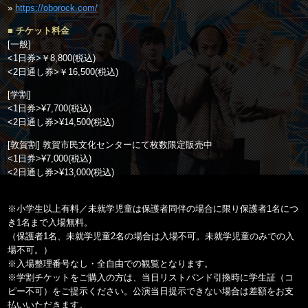
»
https://oborock.com/
■ チケット料金
[一般]
<1日券>￥8,800(税込)
<2日通し券>￥16,500(税込)
[学割]
<1日券>¥7,700(税込)
<2日通し券>¥14,500(税込)
[敦賀割] 敦賀市民文化センターにて枚数限定販売中
<1日券>¥7,000(税込)
<2日通し券>¥13,000(税込)
※小学生以上有料／未就学児童は保護者同伴の場合に限り保護者1名につ
き1名まで入場無料。
（保護者1名、未就学児童2名の場合は入場不可。未就学児童のみでの入
場不可。）
※入場整理番号なし・全自由での観覧となります。
※学割チケットをご購入の方は、当日リストバンド引換時に学生証（コ
ピー不可）をご提示ください。公演当日提示できない場合は差額をお支
払いいただきます。