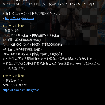
※ROTTENGRAFFTYは11日(火・祝)WING STAGE12:35〜に出演！
※詳しくはイベントHPをご確認ください。
»
https://luckyfes.com/
■ チケット料金
<各日入場券>
[大人]¥14,000(税込) / [中高生]¥7,000(税込)
<3日通し券(5周年特別価格)>
[大人]¥28,000(税込) / [中高生]¥14,000(税込)
<4日通し券(5周年特別価格)>
[大人]¥38,000(税込) / [中高生]¥19,000(税込)
※小学生以下は入場無料(チケット保有の保護者1名につき2名まで）。
高校生以下の方は未成年者であることから保護者扱いからは除外とさせ
ていただきます。
■ チケット販売
＜第2次先行＞
4/21(火)23:59まで
https://l-tike.com/luckyfes/