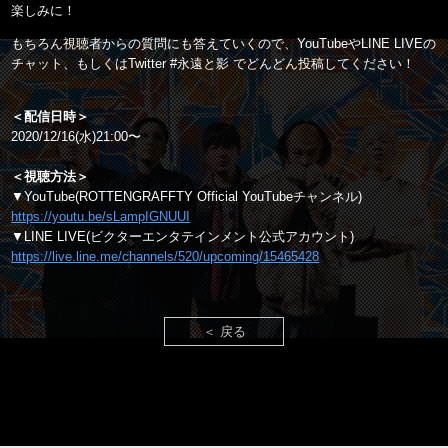
楽しみに！
もちろん視聴者からの質問にも答えていくので、YouTubeやLINE LIVEの
チャット、もしくはTwitter #永遠と影 でどんどん投稿してください！
＜配信日時＞
2020/12/16(水)21:00〜
＜視聴方法＞
▼YouTube(ROTTENGRAFFTY Official YouTubeチャンネル)
https://youtu.be/sLampIGNUUI
▼LINE LIVE(ビクターエンタテインメント公式アカウント)
https://live.line.me/channels/520/upcoming/15465428
＜ 戻る