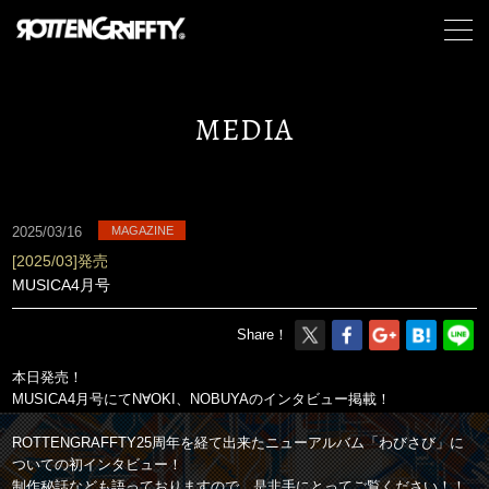
MEDIA
2025/03/16
MAGAZINE
[2025/03]発売
MUSICA4月号
Share！
本日発売！
MUSICA4月号にてN∀OKI、NOBUYAのインタビュー掲載！
ROTTENGRAFFTY25周年を経て出来たニューアルバム「わびさび」に
ついての初インタビュー！
制作秘話なども語っておりますので、是非手にとってご覧ください！！