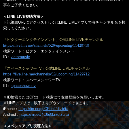
事をご了承ください。
＜LINE LIVE視聴方法＞
下記視聴URLにアクセスもしくはLINE LIVEアプリで各チャンネル名を検
索してください。
「ビクターエンタテインメント」公式LINE LIVEチャンネル
https://live.line.me/channels/520/upcoming/11429719
検索ワード：ビクターエンタテインメント
ID：
victormusic
「スペースシャワーTV」公式LINE LIVEチャンネル
https://live.line.me/channels/52/upcoming/11429712
検索ワード：スペースシャワーTV
ID：
spaceshowertv
※ID検索またはQRコード検索にて友達登録をお願いします。
※LINEアプリは、以下よりダウンロードできます。
iPhone：
https://lin.ee/goCPbh2/dtzb/ta
Android：
https://lin.ee/4C8u0Ln/dtzb/ta
＜スペシャアプリ視聴方法＞