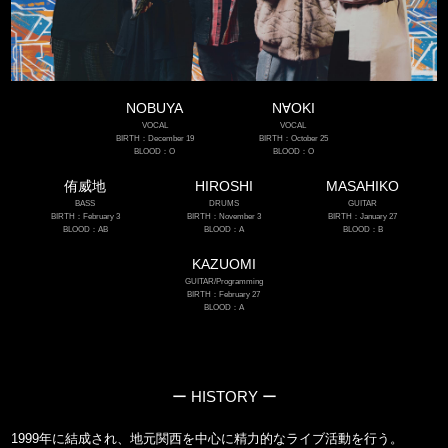
NOBUYA
N∀OKI
VOCAL
VOCAL
BIRTH：December 19
BIRTH：October 25
BLOOD：O
BLOOD：O
侑威地
HIROSHI
MASAHIKO
BASS
DRUMS
GUITAR
BIRTH：February 3
BIRTH：November 3
BIRTH：January 27
BLOOD：AB
BLOOD：A
BLOOD：B
KAZUOMI
GUITAR/Programming
BIRTH：February 27
BLOOD：A
ー HISTORY ー
1999年に結成され、地元関西を中心に精力的なライブ活動を行う。