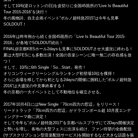
そして10/6(逆ロットンの日)を皮切りに全国45箇所の“Live Is Beautiful
Tour 2015-2016”を決行！
冬の風物詩、自主企画イベント“ポルノ超特急2015”は今年も見事
SOLDOUT！
2016年は昨年秋から続く全国45箇所の「Live Is Beautiful Tour 2015-
2016」が各地でSOLDOUT続出！
FINAL@京都KBSホール2daysも見事にSOLDOUTさせ大盛況に終わる！
夏は大型FESにも多数出演！全国の音楽シーンに唯一無二の存在感を放
つ！
そして、10/5に6th Single「So...Start」発売！
オリコンウィークリーシングルランキング初登場10位を獲得！
さらに会場を移してから初となる2daysの開催に挑戦した“ポルノ超特急
2016”は大盛況の中見事終幕する！
冬の京都の一大イベントとして不動地位を確立させる。
2017年10月4日にはNew Single「70cm四方の窓辺」をリリース！
リードトラック「70cm四方の窓辺」がドラゴンボール超 10月度エンデ
ィングテーマ曲に決定！
そして今年も”ポルノ超特急2017"を京都パルスプラザにて2Days開催決定
と勢いを増し、各地の大型フェスに出演を続け、ファン待望の全曲配信
(サブスクリプション型音楽配信サービス)を開始するなど大きな話題を振