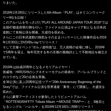
りまいた。
2018年2月28日にリリースした6th Album「PLAY」はオリコンウィーク
リー9位を記録！
このアルバムを引っさげた”PLAY ALL AROUND JAPAN TOUR 2018”では
全国47都道府県行脚を行い、ファイナル公演はキャリア初となる日本武
道館にて単独公演を開催。大成功を収める。
さらにこの日本武道館の熱気をそのままパッケージした映像作品を2019
年1月30日にDVD/Blu-rayでリリース！
そして主催イベント”ポルノ超特急”は、万人規模の会場に移し、2018年
で5周年を迎え、毎年完売する冬の京都の風物詩として不動地位を確立さ
せている。
2019年は結成20周年となるメモリアルイヤー！
侑威地・HIROSHIのシグネチャーモデルの発表や、アパレルブランドと
のコラボなど20の企画を実施。
全36公演に及ぶ20周年記念ツアー"20th Anniversary Beginning of the
Story"では、ファイナル公演を世界遺産「東寺」にて開催し、大盛況を
収めた。
さらに豪華アーティストが参加したトリビュートアルバム
「ROTTENGRAFFTY Tribute Album 〜MOUSE TRAP〜」と、8枚目と
なるシングル「ハレルヤ」を2019年12月18日に同時リリース！