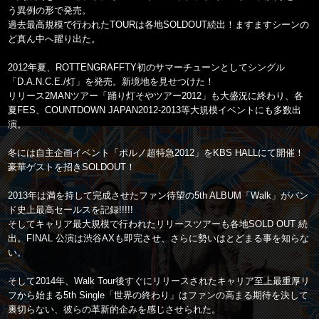
う異例の形で発売。
過去最高規模で行われたTOURは各地SOLDOUT続出！ますますシーンの
ど真ん中へ躍り出た。
2012年夏、ROTTENGRAFFTY初のサマーチューンとしてシングル
「D.A.N.C.E./灯」を発売。新境地を見せつけた！
リリース2MANツアー「踊り灯そやツアー2012」も大盛況に終わり、各
夏FES、COUNTDOWN JAPAN2012-2013等大規模イベントにも多数出
演。
冬には自主企画イベント「ポルノ超特急2012」をKBS HALLにて開催！
豪華ゲストを招きSOLDOUT！
2013年は満を持して完成させたファン待望の5th ALBUM「Walk」がバン
ド史上最高セールスを記録!!!!!
そしてキャリア最大規模で行われたリリースツアーも各地SOLD OUT 続
出。FINAL 公演は渋谷AXも即完させ、さらに勢いはとどまる事を知らな
い。
そして2014年、Walk Tour後すぐにリリースされたキャリア至上最重厚リ
フから始まる5th Single「世界の終わり」はファンの高まる期待を決して
裏切らない、彼らの革新的企みを感じさせられた。