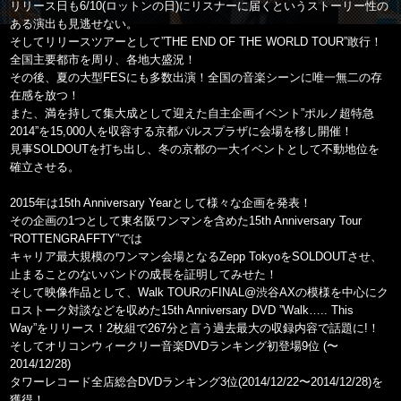
リリース日も6/10(ロットンの日)にリスナーに届くというストーリー性の
ある演出も見逃せない。
そしてリリースツアーとして”THE END OF THE WORLD TOUR”敢行！
全国主要都市を周り、各地大盛況！
その後、夏の大型FESにも多数出演！全国の音楽シーンに唯一無二の存
在感を放つ！
また、満を持して集大成として迎えた自主企画イベント”ポルノ超特急
2014”を15,000人を収容する京都パルスプラザに会場を移し開催！
見事SOLDOUTを打ち出し、冬の京都の一大イベントとして不動地位を
確立させる。
2015年は15th Anniversary Yearとして様々な企画を発表！
その企画の1つとして東名阪ワンマンを含めた15th Anniversary Tour
“ROTTENGRAFFTY”では
キャリア最大規模のワンマン会場となるZepp TokyoをSOLDOUTさせ、
止まることのないバンドの成長を証明してみせた！
そして映像作品として、Walk TOURのFINAL@渋谷AXの模様を中心にク
ロストーク対談などを収めた15th Anniversary DVD ”Walk….. This
Way”をリリース！2枚組で267分と言う過去最大の収録内容で話題に!！
そしてオリコンウィークリー音楽DVDランキング初登場9位 (〜
2014/12/28)
タワーレコード全店総合DVDランキング3位(2014/12/22〜2014/12/28)を
獲得！