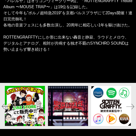
「ハレルヤ」はオリコンウィークリー9位、「ROTTENGRAFFTY Tribute
Album 〜MOUSE TRAP〜」は19位を記録した。
そして今年も”ポルノ超特急2019"を京都パルスプラザにて2Days開催！連
日完売御礼！
各地の音楽フェスにも多数出演し、20周年に相応しい1年を駆け抜けた。
ROTTENGRAFFTYにしか形に出来ない轟音と静寂、ラウドとメロウ、
デジタルとアナログ、相対が共鳴する独才不覇のSYNCHRO SOUNDは
勢い止まらず響き続ける！