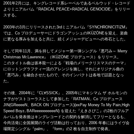
2001年2月には、キングレコード系レーベルであるベルウッド・レコード
よりミニアルバム『RADICAL PEACE×RADICAL GENOCIDE』をリリー
スする。
2003年の3月にリリースされた3rdミニアルバム『SYNCHRONICITIZM』
では、Co プロデューサーにドラゴンアッシュのIKÜZÖNEを迎え、楽曲
に更なる厚みを加えると共に、続くメジャーデビューへの布石とした。
そして同年11月、満を持してメジャー第一弾シングル『悪巧み～ Merry
Christmas Mr.Lawrence』（IKÜZÖNE プロデュース）をリリース。
このタイトル曲は坂本龍一による「戦場のメリークリスマスのテーマ」
にロットングラフティー流のアレンジを施し、それにオリジナル曲の
「悪巧み」を融合させたもので、そのインパクトは各地で話題となっ
た。
その後、2004年に『CL∀SSICK』、2005年にマキシマム ザ ホルモンの
ナヲがゲストコーラスとして参加した「RATMAN」Co プロデュース
JIN(GReeeeN、BACK ON プロデュース)(exPay Money To My Pain,High
Speed Boyz､BAReeeeeeeeeeN) を迎えた『えきさぴこ』の2枚のフルア
ルバムを発表後はキングレコードとの契約を解消してフリーとなるも、
今尚活発に全国展開のライヴ活動は行っており、2006 年春にはライヴ会
場限定シングル『palm』、『form』の2 枚を自主制作で発表。