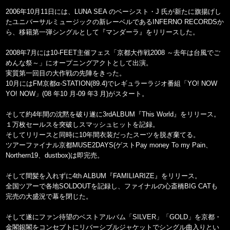
2006年10月11日には、LUNA SEA のベーシスト・J 氏が新たに旗揚げし
たユニバーサルミュージックの新レーベルであるINFERNO RECORDSか
ら、移籍第一弾シングルとして『マンダーラ』をリリースした。
2008年7月には10-FEET主催フェス「京都大作戦2008 ～去年は台風でご
めんな祭～」にオープニングアクトとして出演。
実質第一回目の大作戦の先陣をきった。
10月にはFM京都α-STATION(89.4)でレギュラーラジオ番組「YO! NOW
YO! NOW」(08 年10 月-09 年3 月)がスタート。
そして約4年間の沈黙を破り遂に3rdALBUM『This World』をリリース。
１万枚セールスを突破しスマッシュヒットを記録。
そしてリリースと同時に10年間衣装だったスーツを脱ぎ棄てる。
ツアーファイナル京都MUSE2DAYS(ゲストPay money To my Pain、
Northern19、dustbox)は即完売。
そして間髪を入れずに4th ALBUM『FAMILIARIZE』をリリース。
全国ツアーで各地SOLDOUTを記録し、ファイナルの心斎橋BIG CATも
完売の大盛況で幕を閉じた。
そして遂にファン待望のベストアルバム「SILVER」「GOLD」を京都・
金閣銀閣をコンセプトにリバーシブルジャケットでシングル曲入りとい