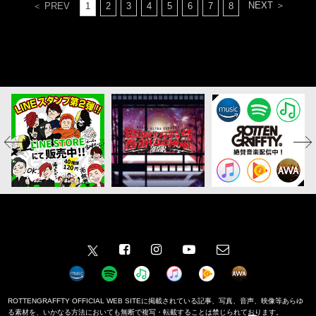
NEXT ＞
＜ PREV
1
2
3
4
5
6
7
8
ROTTENGRAFFTY OFFICIAL WEB SITEに掲載されている記事、写真、音声、映像等あらゆ
る素材を、いかなる方法においても無断で複写・転載することは禁じられております。