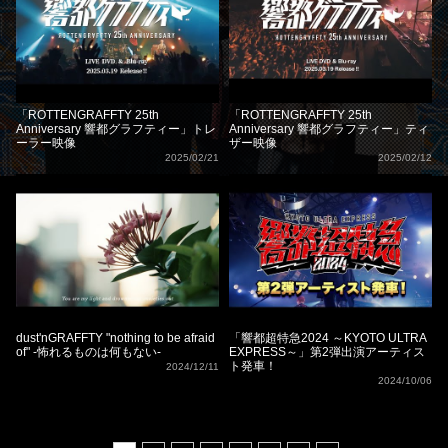
「ROTTENGRAFFTY 25th
「ROTTENGRAFFTY 25th
Anniversary 響都グラフティー」トレ
Anniversary 響都グラフティー」ティ
ーラー映像
ザー映像
2025/02/21
2025/02/12
dust'nGRAFFTY "nothing to be afraid
「響都超特急2024 ～KYOTO ULTRA
of" -怖れるものは何もない-
EXPRESS～」第2弾出演アーティス
ト発車！
2024/12/11
2024/10/06