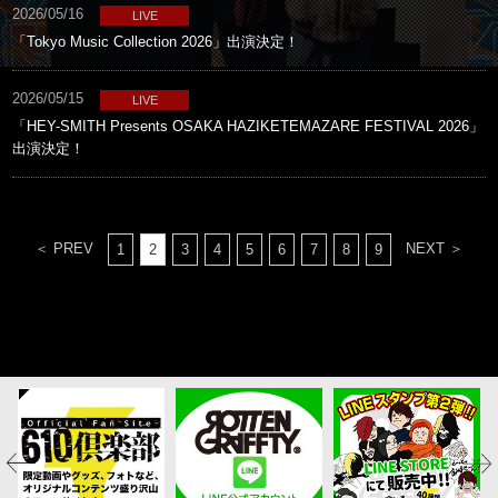
2026/05/16
LIVE
「Tokyo Music Collection 2026」出演決定！
2026/05/15
LIVE
「HEY-SMITH Presents OSAKA HAZIKETEMAZARE FESTIVAL 2026」
出演決定！
＜ PREV
NEXT ＞
1
2
3
4
5
6
7
8
9