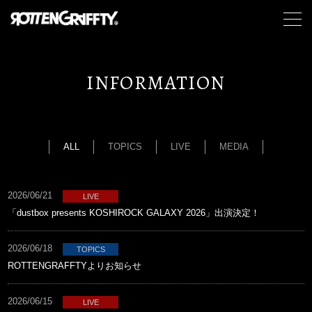
INFORMATION
ALL
TOPICS
LIVE
MEDIA
2026/06/21
LIVE
「dustbox presents KOSHIROCK GALAXY 2026」出演決定！
2026/06/18
TOPICS
ROTTENGRAFFTYよりお知らせ
2026/06/15
LIVE